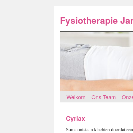
Spring
naar
Fysiotherapie J
inhoud
Welkom
Ons Team
Onze
Cyriax
Soms ontstaan klachten doordat een 