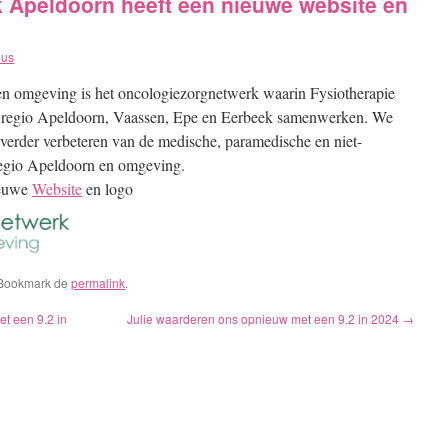
 Apeldoorn heeft een nieuwe website en
eus
 omgeving is het oncologiezorgnetwerk waarin Fysiotherapie
 de regio Apeldoorn, Vaassen, Epe en Eerbeek samenwerken. We
verder verbeteren van de medische, paramedische en niet-
regio Apeldoorn en omgeving.
ieuwe
Website
en logo
 Bookmark de
permalink
.
t een 9.2 in
Julie waarderen ons opnieuw met een 9.2 in 2024
→