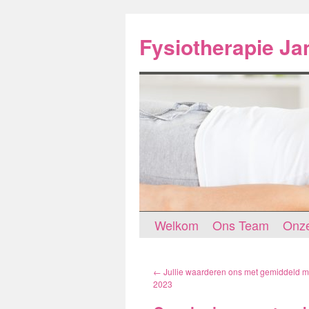
Spring
naar
Fysiotherapie J
inhoud
Welkom
Ons Team
Onze
←
Jullie waarderen ons met gemiddeld me
2023