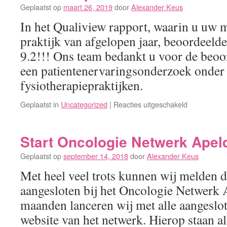
op
Geplaatst op
maart 26, 2019
door
Alexander Keus
5
In het Qualiview rapport, waarin u uw 
oktober
2020)
praktijk van afgelopen jaar, beoordeeld
9.2!!! Ons team bedankt u voor de beoo
een patientenervaringsonderzoek onder
fysiotherapiepraktijken.
voor
Geplaatst in
Uncategorized
|
Reacties uitgeschakeld
9.2
waarderingsc
voor
Start Oncologie Netwerk Apel
Fysiotherap
Geplaatst op
september 14, 2018
door
Alexander Keus
Jansen
Apeldoorn
Met heel veel trots kunnen wij melden da
aangesloten bij het Oncologie Netwerk 
maanden lanceren wij met alle aangeslo
website van het netwerk. Hierop staan all