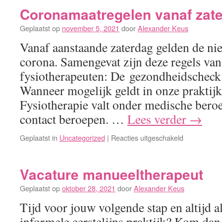
–
Coronamaatregelen vanaf zat
een
Geplaatst op
november 5, 2021
door
Alexander Keus
nieuw
gezicht
Vanaf aanstaande zaterdag gelden de ni
bij
corona. Samengevat zijn deze regels van
Fysiotherap
Jansen
fysiotherapeuten: De gezondheidscheck 
Wanneer mogelijk geldt in onze praktijk
Fysiotherapie valt onder medische beroe
contact beroepen. …
Lees verder
→
voor
Geplaatst in
Uncategorized
|
Reacties uitgeschakeld
Coronamaat
vanaf
zaterdag
Vacature manueeltherapeut
6
Geplaatst op
oktober 28, 2021
door
Alexander Keus
november
Tijd voor jouw volgende stap en altijd a
informele eerstelijns praktijk? Kom dan