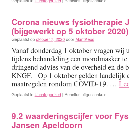
voor
Geplaatst in
Uncategorized
|
Reacties uitgeschakeld
Laatste
nieuws
COVID
Corona nieuws fysiotherapie 
maatregele
(bijgewerkt op 5 oktober 2020)
van
14-
Geplaatst op
oktober 7, 2020
door
MaritKeus
12-
Vanaf donderdag 1 oktober vragen wij u
2020
tijdens behandeling een mondmasker te 
dringend advies van de overheid en de 
KNGF. Op 1 oktober gelden landelijk e
maatregelen rondom COVID-19. …
Lee
voor
Geplaatst in
Uncategorized
|
Reacties uitgeschakeld
Corona
nieuws
fysiotherapi
9.2 waarderingscijfer voor Fys
Jansen
Jansen Apeldoorn
(bijgewerkt