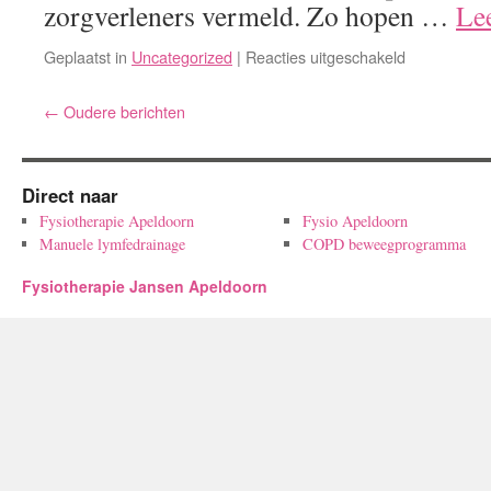
zorgverleners vermeld. Zo hopen …
Le
voor
Geplaatst in
Uncategorized
|
Reacties uitgeschakeld
Start
Oncologie
←
Oudere berichten
Netwerk
Apeldoorn
Direct naar
Fysiotherapie Apeldoorn
Fysio Apeldoorn
Manuele lymfedrainage
COPD beweegprogramma
Fysiotherapie Jansen Apeldoorn