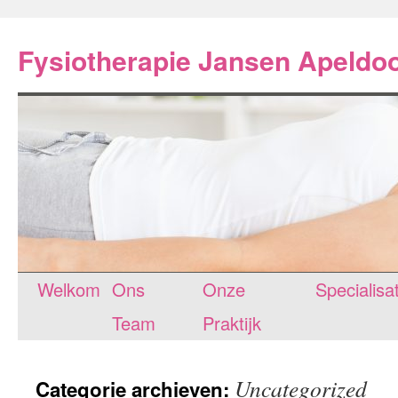
Spring
naar
Fysiotherapie Jansen Apeldo
inhoud
Welkom
Ons
Onze
Specialisa
Team
Praktijk
Uncategorized
Categorie archieven: