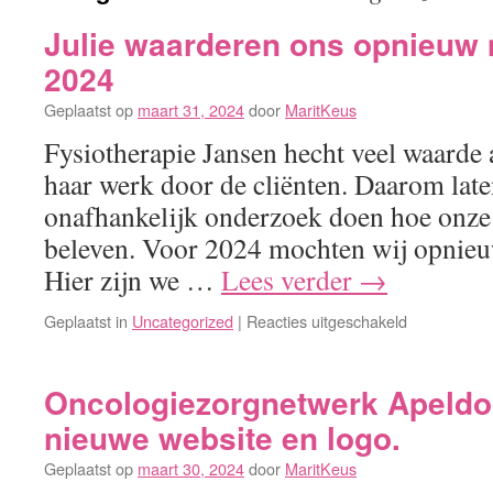
Julie waarderen ons opnieuw 
2024
Geplaatst op
maart 31, 2024
door
MaritKeus
Fysiotherapie Jansen hecht veel waarde
haar werk door de cliënten. Daarom late
onafhankelijk onderzoek doen hoe onze 
beleven. Voor 2024 mochten wij opnieu
Hier zijn we …
Lees verder
→
voor
Geplaatst in
Uncategorized
|
Reacties uitgeschakeld
Julie
waarderen
ons
Oncologiezorgnetwerk Apeldo
opnieuw
nieuwe website en logo.
met
een
Geplaatst op
maart 30, 2024
door
MaritKeus
9.2