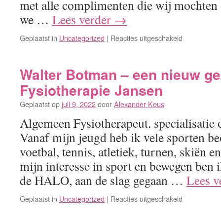
met alle complimenten die wij mochten 
we …
Lees verder
→
voor
Geplaatst in
Uncategorized
|
Reacties uitgeschakeld
Jullie
waarderen
ons
Walter Botman – een nieuw gez
met
Fysiotherapie Jansen
gemiddeld
met
Geplaatst op
juli 9, 2022
door
Alexander Keus
een
Algemeen Fysiotherapeut. specialisatie 
9.2
in
Vanaf mijn jeugd heb ik vele sporten b
2023
voetbal, tennis, atletiek, turnen, skiën
mijn interesse in sport en bewegen ben i
de HALO, aan de slag gegaan …
Lees v
voor
Geplaatst in
Uncategorized
|
Reacties uitgeschakeld
Walter
Botman