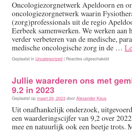
Oncologiezorgnetwerk Apeldoorn en om
in
2024
oncologiezorgnetwerk waarin Fysiother
(zorg)professionals uit de regio Apeldo
Eerbeek samenwerken. We werken aan h
verder verbeteren van de medische, par
medische oncologische zorg in de …
Le
voor
Geplaatst in
Uncategorized
|
Reacties uitgeschakeld
Oncologiezo
Apeldoorn
heeft
Jullie waarderen ons met gem
een
9.2 in 2023
nieuwe
website
Geplaatst op
maart 29, 2023
door
Alexander Keus
en
Uit onafhankelijk onderzoek, uitgevoer
logo.
een waarderingscijfer van 9,2 over 2022. 
mee en natuurlijk ook een beetje trots. M