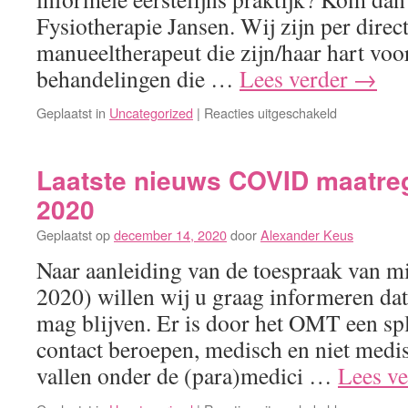
Fysiotherapie Jansen. Wij zijn per direc
manueeltherapeut die zijn/haar hart voor
behandelingen die …
Lees verder
→
voor
Geplaatst in
Uncategorized
|
Reacties uitgeschakeld
Vacature
manueelthe
Laatste nieuws COVID maatreg
2020
Geplaatst op
december 14, 2020
door
Alexander Keus
Naar aanleiding van de toespraak van mi
2020) willen wij u graag informeren dat
mag blijven. Er is door het OMT een sp
contact beroepen, medisch en niet medi
vallen onder de (para)medici …
Lees v